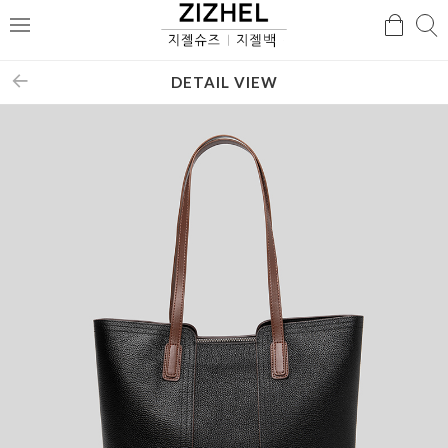
검
검
메
색
색
뉴
DETAIL VIEW