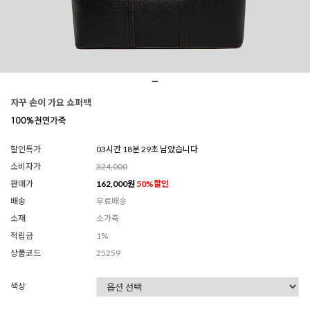
자꾸 손이 가요 쇼퍼백
할인특가
03시간 18분 28초 남았습니다
소비자가
324,000
판매가
162,000
원
50
%할인
배송
무료배송
소재
소가죽
적립금
1%
상품코드
25259
색상