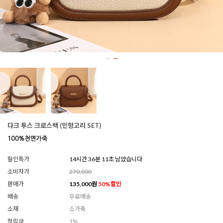
다크 투스 크로스백 (인형고리 SET)
할인특가
14시간 36분 07초 남았습니다
소비자가
270,000
판매가
135,000
원
50
%할인
배송
무료배송
소재
소가죽
적립금
1%