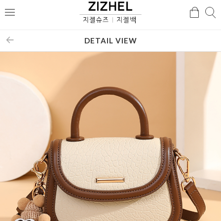
검
검
메
색
색
뉴
DETAIL VIEW