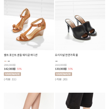
벨트 포인트 샌들 웨지굽 에디션
오리지널 천연가죽 뮬
284,000원
260,000원
142,000원
50%
130,000원
50%
( 리뷰 : 11 )
( 리뷰 : 20 )