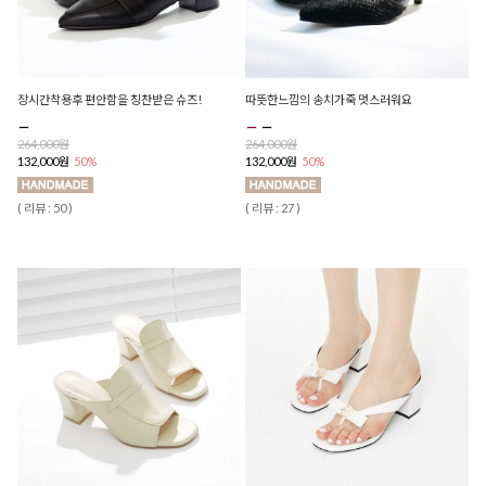
장시간착용후 편안함을 칭찬받은 슈즈!
따뜻한느낌의 송치가죽 멋스러워요
264,000원
264,000원
132,000원
50%
132,000원
50%
( 리뷰 : 50 )
( 리뷰 : 27 )