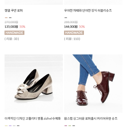
헨델 쿠션 로퍼
우아한 자태와 단아한 장식 러블리슈즈
270,000원
288,000원
135,000원
50%
144,000원
50%
( 리뷰 : 33 )
( 리뷰 : 110 )
이색적인 디자인 고퀄리티 명품 zizhel수제화
원스텝 싱그러운 로퍼출시 커리어우먼 슈즈