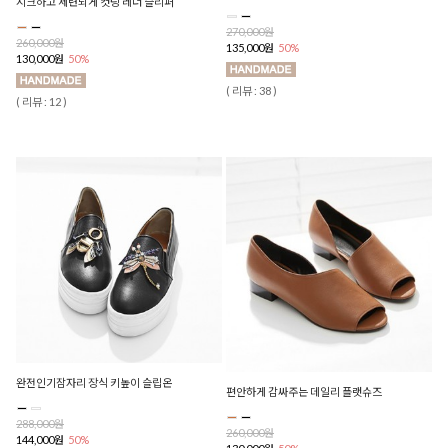
시크하고 세련되게 컷팅 레더 슬리퍼
270,000원
260,000원
135,000원
50%
130,000원
50%
( 리뷰 : 38 )
( 리뷰 : 12 )
완전인기잠자리 장식 키높이 슬립온
편안하게 감싸주는 데일리 플랫슈즈
288,000원
260,000원
144,000원
50%