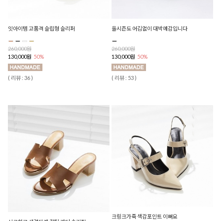
잇아이템 고품격 슬립형 슬리퍼
올시즌도 어김없이 대박예감입니다
260,000원
260,000원
130,000원
50%
130,000원
50%
( 리뷰 : 36 )
( 리뷰 : 53 )
크링크가죽 색감포인트 이뻐요