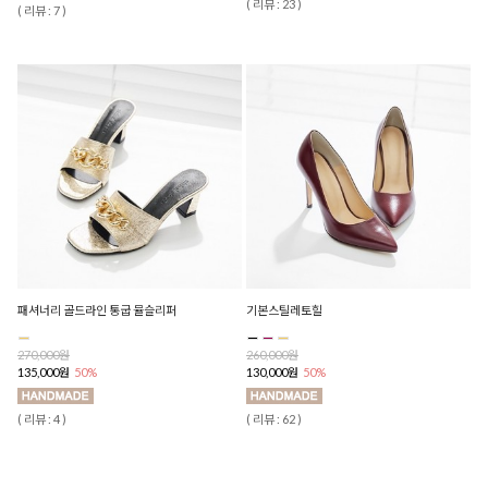
( 리뷰 : 23 )
( 리뷰 : 7 )
패셔너리 골드라인 통굽 뮬슬리퍼
기본스틸레토힐
270,000원
260,000원
135,000원
50%
130,000원
50%
( 리뷰 : 4 )
( 리뷰 : 62 )