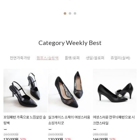
Category Weekly Best
천연가죽가방
펌프스/슬링백
플랫/로퍼
샌달/블로퍼
쥬얼리(실버)
로스
꼬임패턴 가죽으로 느낌살린 슬
실크레이스 소재의 여성스러움
여성스러운 잔무늬패턴으로 시
반
링백
소장가치굿
크한스타일
플
260,000원
260,000원
288,000원
2
130,000원
50%
130,000원
50%
144,000원
50%
1