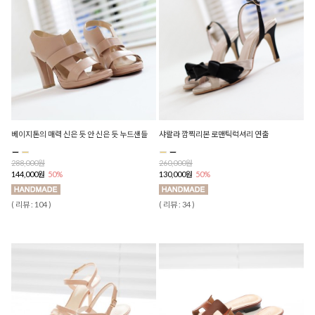
베이지톤의 매력 신은 듯 안 신은 듯 누드샌들
샤랄라 깜찍리본 로맨틱럭셔리 연출
288,000원
260,000원
144,000원
50%
130,000원
50%
( 리뷰 : 104 )
( 리뷰 : 34 )