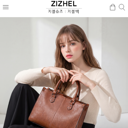
검
검
메
색
색
뉴