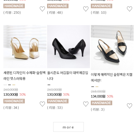
♡
♡
♡
♡
( 리뷰 : 250 )
( 리뷰 : 48 )
( 리뷰 : 10 )
( 
세련된 디자인의 수제화!슬링백
올시즌도 어김없이 대박예감입
헨
이렇게 매력적인 슬링백은 지젤
라인 멋스러워용
니다
에서만!
2
1
260,000원
260,000원
268,000원
130,000원
50%
130,000원
50%
134,000원
50%
( 
♡
♡
♡
( 리뷰 : 34 )
( 리뷰 : 53 )
( 리뷰 : 3 )
more