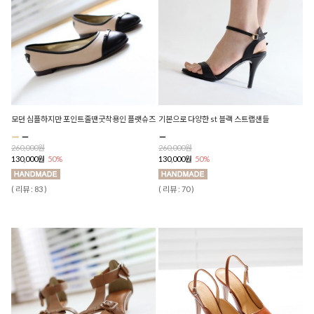
모던 심플하지만 포인트줄땐굿착용인 플랫슈즈
기본으로 다양한 st 블랙 스트랩샌들
260,000원
260,000원
130,000원
50%
130,000원
50%
( 리뷰 : 83 )
( 리뷰 : 70 )