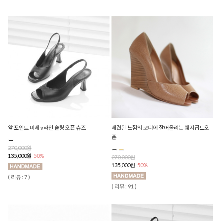
앞 포인트 미세 v라인 슬링 오픈 슈즈
세련된 느낌의 코디에 잘어울리는 웨지굽토오
픈
270,000원
135,000원
50%
270,000원
135,000원
50%
( 리뷰 : 7 )
( 리뷰 : 91 )