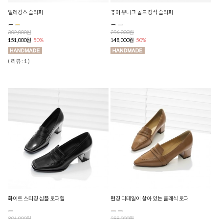
엘레강스 슬리퍼
퓨어 유니크 골드 장식 슬리퍼
302,000원
296,000원
151,000원
50%
148,000원
50%
( 리뷰 : 1 )
화이트 스티칭 심플 로퍼힐
펀칭 디테일이 살아 있는 클래식 로퍼
306,000원
288,000원