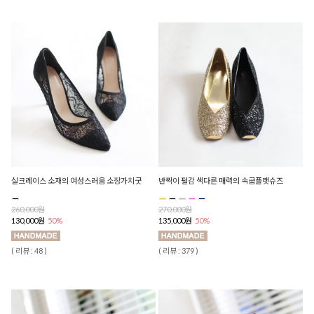
실크레이스 소재의 여성스러움 소장가치굿
반짝이 펄감 색다른 매력의 속굽플랫슈즈
260,000원
270,000원
130,000원
50%
135,000원
50%
( 리뷰 : 48 )
( 리뷰 : 379 )