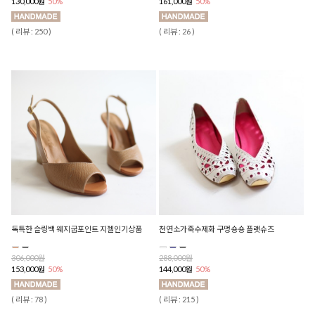
130,000원
50%
161,000원
50%
( 리뷰 : 250 )
( 리뷰 : 26 )
독특한 슬링백 웨지굽포인트 지젤인기상품
천연소가죽수제화 구멍숑숑 플랫슈즈
306,000원
288,000원
153,000원
50%
144,000원
50%
( 리뷰 : 78 )
( 리뷰 : 215 )