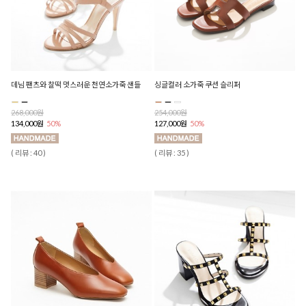
데님 팬츠와 찰떡 멋스러운 천연소가죽 샌들
싱글컬러 소가죽 쿠션 슬리퍼
268,000원
254,000원
134,000원
50%
127,000원
50%
( 리뷰 : 40 )
( 리뷰 : 35 )