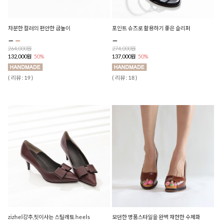
차분한 컬러의 편안한 굽높이
포인트 슈즈로 활용하기 좋은 슬리퍼
264,000원
274,000원
132,000원
50%
137,000원
50%
( 리뷰 : 19 )
( 리뷰 : 18 )
zizhel강추,핏이사는 스틸레토 heels
모던한 명품스타일을 완벽 재현한 수제화