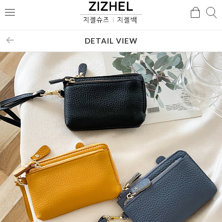
검
검
메
색
색
뉴
DETAIL VIEW