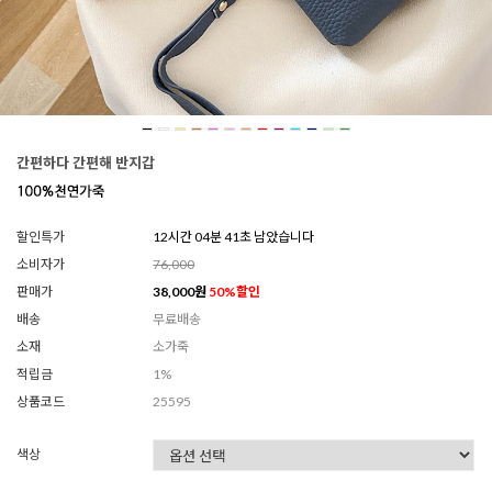
간편하다 간편해 반지갑
할인특가
12시간 04분 38초 남았습니다
소비자가
76,000
판매가
38,000
원
50
%할인
배송
무료배송
소재
소가죽
적립금
1%
상품코드
25595
색상