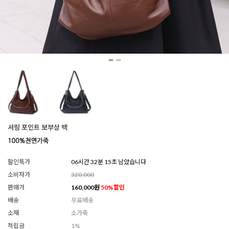
셔링 포인트 보부상 백
할인특가
06시간 32분 13초 남았습니다
소비자가
320,000
판매가
160,000
원
50
%할인
배송
무료배송
소재
소가죽
적립금
1%