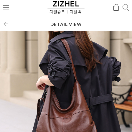
검
검
메
색
색
뉴
DETAIL VIEW