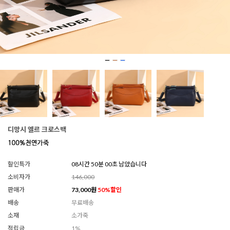
디망시 엘르 크로스백
할인특가
08시간 49분 56초 남았습니다
소비자가
146,000
판매가
73,000
원
50
%할인
배송
무료배송
소재
소가죽
적립금
1%