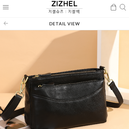
검
검
메
색
색
뉴
DETAIL VIEW