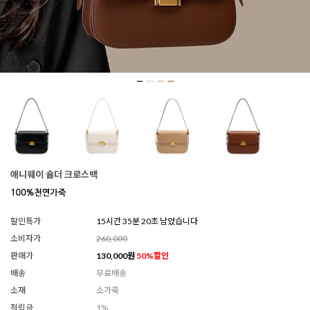
애니웨이 숄더 크로스백
할인특가
15시간 35분 17초 남았습니다
소비자가
260,000
판매가
130,000
원
50
%할인
배송
무료배송
소재
소가죽
적립금
1%