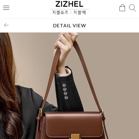
검
검
메
색
색
뉴
DETAIL VIEW