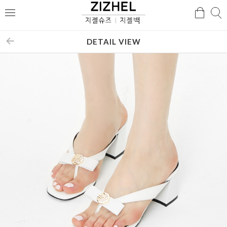
검
검
메
색
색
뉴
DETAIL VIEW