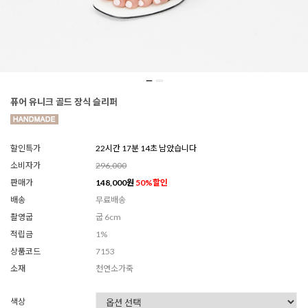
퓨어 유니크 골드 장식 슬리퍼
할인특가
22시간 17분 12초 남았습니다
소비자가
296,000
판매가
148,000
원
50
%할인
배송
무료배송
촬영굽
굽 6cm
적립금
1%
상품코드
7153
소재
천연소가죽
색상