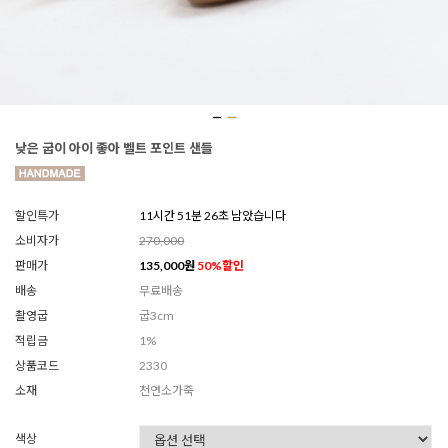
낮은 굽이 아이 좋아 벨트 포인트 샌들
할인특가
11시간 51분 23초 남았습니다
소비자가
270,000
판매가
135,000
원
50
%할인
배송
무료배송
촬영굽
굽3cm
적립금
1%
상품코드
2330
소재
천연소가죽
색상