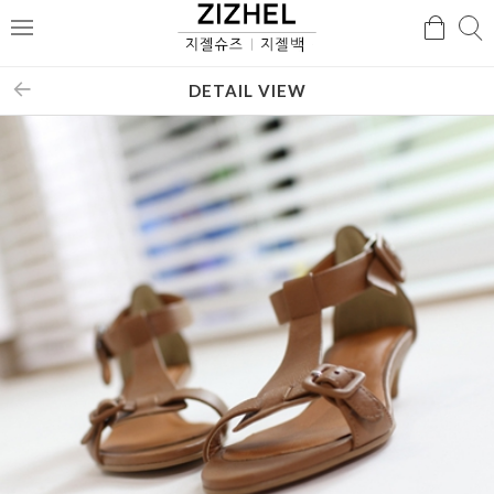
검
검
메
색
색
뉴
DETAIL VIEW