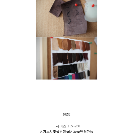
SIZE
1.사이즈:215~260
2.가보시및굽변형:굽2,3cm변경가능