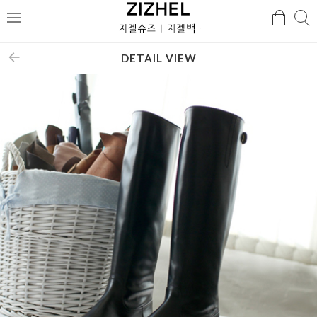
검
검
메
색
색
뉴
DETAIL VIEW