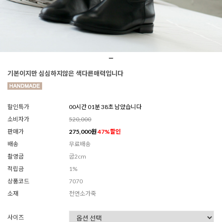
기본이지만 심심하지않은 색다른매력입니다
할인특가
00시간 01분 37초 남았습니다
소비자가
520,000
판매가
275,000
원
47
%할인
배송
무료배송
촬영굽
굽2cm
적립금
1%
상품코드
7070
소재
천연소가죽
사이즈