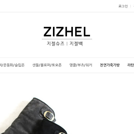
로그인
퍼/운동화/슬립온
샌들/블로퍼/토오픈
앵클/부츠/워커
천연가죽가방
라탄