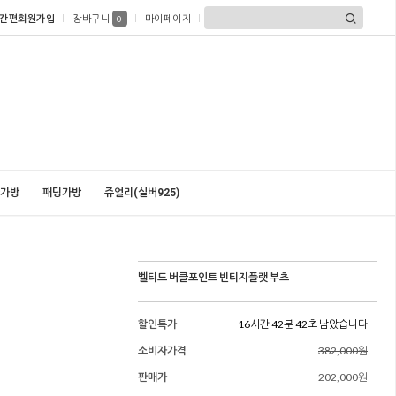
간편회원가입
장바구니
마이페이지
0
가방
패딩가방
쥬얼리(실버925)
벨티드 버클포인트 빈티지플랫 부츠
할인특가
16시간 42분 40초 남았습니다
소비자가격
382,000원
판매가
202,000원