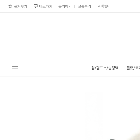
문의하기
상품후기
고객센터
즐겨찾기
바로가기
힐/펌프스/슬링백
플랫/로