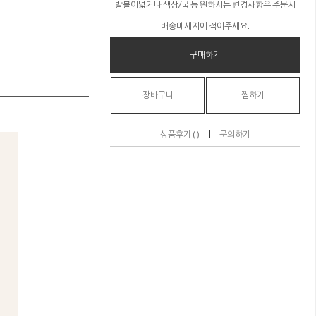
발볼이넓거나 색상/굽 등 원하시는 변경사항은 주문시
배송메세지에 적어주세요.
구매하기
장바구니
찜하기
|
상품후기 ( )
문의하기