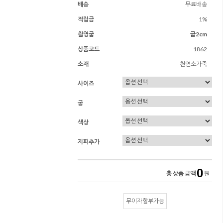
배송
무료배송
적립금
1%
촬영굽
굽2cm
상품코드
1862
소재
천연소가죽
사이즈
굽
색상
지퍼추가
0
총 상품 금액
원
무이자할부가능