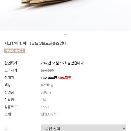
시크함에 반하다!골드빛토오픈슈즈입니다
할인특가
20시간 51분 13초 남았습니다
소비자가
264,000
판매가
132,000
원
50
%할인
배송
무료배송
촬영굽
굽9cm
적립금
1%
상품코드
1569
소재
천연소가죽
굽