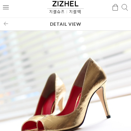
검
검
메
색
색
뉴
DETAIL VIEW