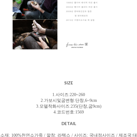
SIZE
1.사이즈:220~260
2.가보시및굽변형:단창,6~9cm
3.모델착화사이즈:235(단창,굽9cm)
4.코드번호:1569
DETAIL
소재: 100%천연소가죽 / 깔창: 라텍스 / 사이즈: 국내정사이즈 / 제조국:대