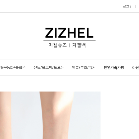
로그인
퍼/운동화/슬립온
샌들/블로퍼/토오픈
앵클/부츠/워커
천연가죽가방
라탄