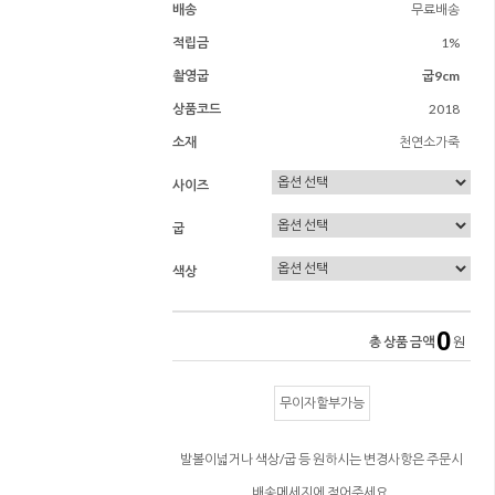
배송
무료배송
적립금
1%
촬영굽
굽9cm
상품코드
2018
소재
천연소가죽
사이즈
굽
색상
0
총 상품 금액
원
무이자할부가능
발볼이넓거나 색상/굽 등 원하시는 변경사항은 주문시
배송메세지에 적어주세요.