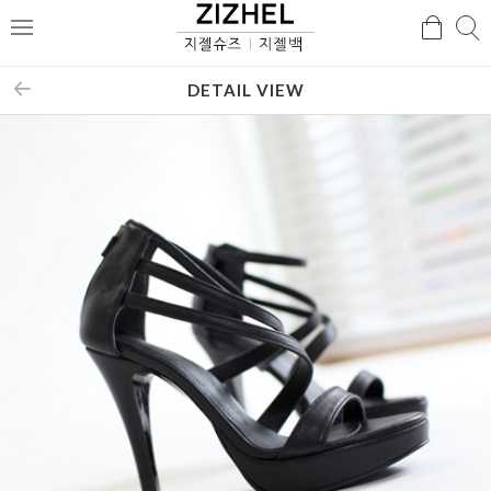
검
검
메
색
색
뉴
DETAIL VIEW