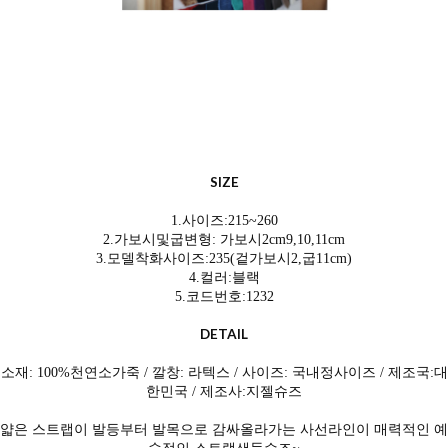
SIZE
1.사이즈:215~260
2.가보시및굽변형:
가보시2cm9,10,11cm
3.모델착화사이즈:235(겉가보시2,굽11cm)
4.컬러:블랙
5.코드번호:1232
DETAIL
소재: 100%천연소
가죽 / 깔창: 라텍스 / 사이즈: 국내정사이즈 / 제조국:대
한민국 / 제조사:지젤슈즈
얇은 스트랩이 발등부터 발목으로 감싸올라가는 사선라인이 매력적인 예