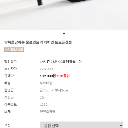
발목을감싸는 줄포인트의 매력인 토오픈샌들
할인특가
14시간 27분 58초 남았습니다
소비자가
278,000
판매가
139,000
원
50
%할인
배송
무료배송
촬영굽
굽11cm가보시2cm
적립금
1%
상품코드
1232
소재
천연소가죽
색상