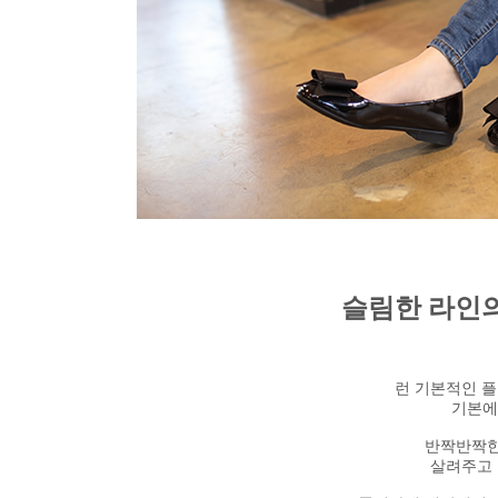
슬림한 라인
런 기본적인 플
기본에
반짝반짝한
살려주고