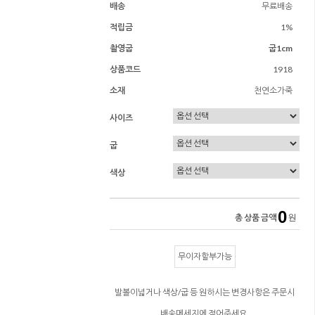
배송
무료배송
적립금
1%
촬영굽
굽1cm
상품코드
1918
소재
천연소가죽
사이즈
굽
색상
0
총 상품 금액
원
무이자할부가능
발볼이넓거나 색상/굽 등 원하시는 변경사항은 주문시
배송메세지에 적어주세요.