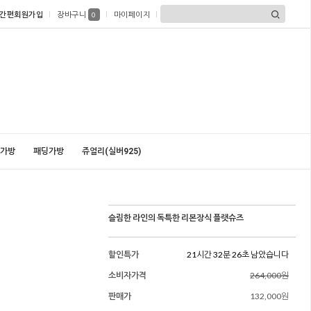
간편회원가입
장바구니
마이페이지
0
가방
패딩가방
쥬얼리(실버925)
슬림한 라인의 독특한 리본장식 플랫슈즈
할인특가
21시간 32분 24초 남았습니다
소비자가격
264,000원
판매가
132,000원