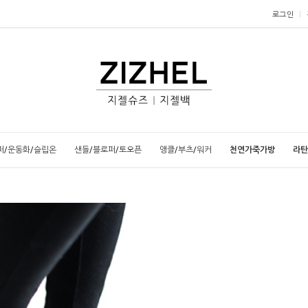
로그인
퍼/운동화/슬립온
샌들/블로퍼/토오픈
앵클/부츠/워커
천연가죽가방
라탄