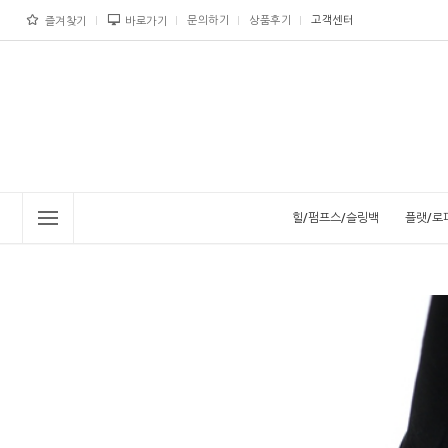
문의하기
상품후기
고객센터
즐겨찾기
바로가기
힐/펌프스/슬링백
플랫/로