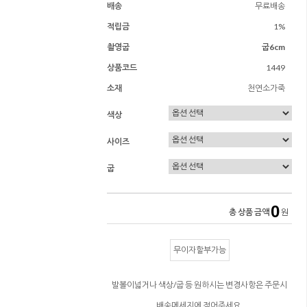
배송
무료배송
적립금
1%
촬영굽
굽6cm
상품코드
1449
소재
천연소가죽
색상
사이즈
굽
0
총 상품 금액
원
무이자할부가능
발볼이넓거나 색상/굽 등 원하시는 변경사항은 주문시
배송메세지에 적어주세요.