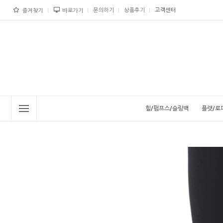
문의하기
상품후기
고객센터
즐겨찾기
바로가기
힐/펌프스/슬링백
플랫/로