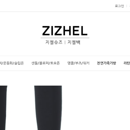
로그인
퍼/운동화/슬립온
샌들/블로퍼/토오픈
앵클/부츠/워커
천연가죽가방
라탄