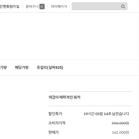
간편회원가입
장바구니
마이페이지
0
가방
패딩가방
쥬얼리(실버925)
색감이 매력적인 워커
할인특가
19시간 03분 13초 남았습니다
소비자가격
306,000원
판매가
162,000원