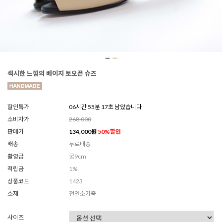
섹시한 느낌의 베이지 토오픈 슈즈
할인특가
06시간 55분 15초 남았습니다
소비자가
268,000
판매가
134,000
원
50
%할인
배송
무료배송
촬영굽
굽9cm
적립금
1%
상품코드
1423
소재
천연소가죽
사이즈