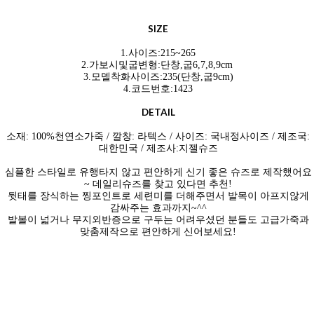
SIZE
1.사이즈:215~265
2.가보시및굽변형:단창,굽6,7,8,9cm
3.모델착화사이즈:235(단창,굽9cm)
4.코드번호:1423
DETAIL
소재: 100%천연소가죽 / 깔창: 라텍스 / 사이즈: 국내정사이즈 / 제조국:
대한민국 / 제조사:지젤슈즈
심플한 스타일로 유행타지 않고 편안하게 신기 좋은 슈즈로 제작했어요
~ 데일리슈즈를 찾고 있다면 추천!
뒷태를 장식하는 찡포인트로 세련미를 더해주면서 발목이 아프지않게
감싸주는 효과까지~^^
발볼이 넓거나 무지외반증으로 구두는 어려우셨던 분들도 고급가죽과
맞춤제작으로 편안하게 신어보세요!