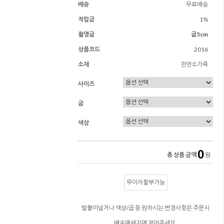
배송
무료배송
적립금
1%
촬영굽
굽5cm
상품코드
2016
소재
천연소가죽
사이즈
굽
색상
0
총 상품 금액
원
무이자할부가능
발볼이넓거나 색상/굽 등 원하시는 변경사항은 주문시
배송메세지에 적어주세요.