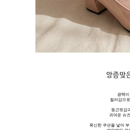
앙증맞은
광택이
컬러감으로
둥근핏감과
귀여운 슈
푹신한 쿠션을 넣어 부