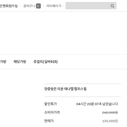
간편회원가입
장바구니
마이페이지
0
가방
패딩가방
쥬얼리(실버925)
앙증맞은 리본 애나멜 펌프스힐
할인특가
04시간 20분 05초 남았습니다
소비자가격
260,000원
판매가
130,000원