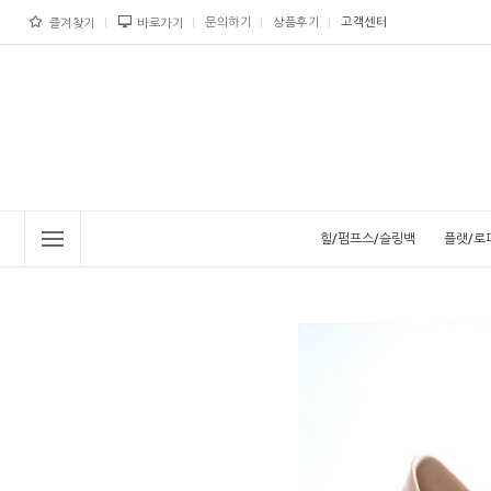
문의하기
상품후기
고객센터
즐겨찾기
바로가기
힐/펌프스/슬링백
플랫/로