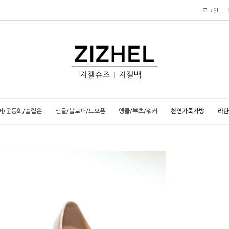
로그인
퍼/운동화/슬립온
샌들/블로퍼/토오픈
앵클/부츠/워커
천연가죽가방
라탄