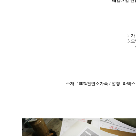
매일매일 편
2.
3.
소재: 100%천연소가죽 / 깔창: 라텍스