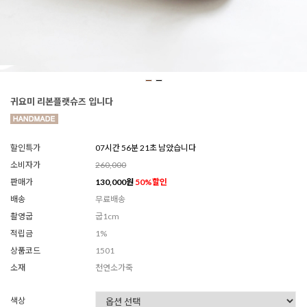
귀요미 리본플랫슈즈 입니다
할인특가
07시간 56분 19초 남았습니다
소비자가
260,000
판매가
130,000
원
50
%할인
배송
무료배송
촬영굽
굽1cm
적립금
1%
상품코드
1501
소재
천연소가죽
색상