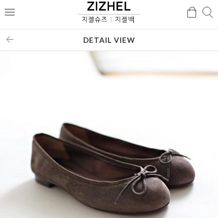
검
검
메
색
색
뉴
DETAIL VIEW