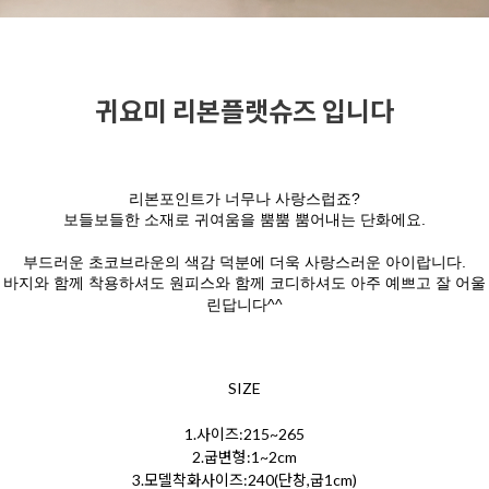
귀요미 리본플랫슈즈 입니다
리본포인트가 너무나 사랑스럽죠?
보들보들한 소재로 귀여움을 뿜뿜 뿜어내는 단화에요.
부드러운 초코브라운의 색감 덕분에 더욱 사랑스러운 아이랍니다.
바지와 함께 착용하셔도 원피스와 함께 코디하셔도 아주 예쁘고 잘 어울
린답니다^^
SIZE
1.사이즈:215~265
2.굽변형:1~2cm
3.모델착화사이즈:240(단창,굽1cm)