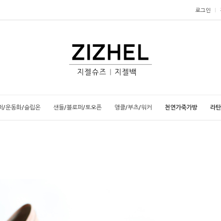
로그인
퍼/운동화/슬립온
샌들/블로퍼/토오픈
앵클/부츠/워커
천연가죽가방
라탄