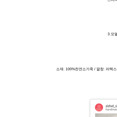
3.모
소재: 100%천연소가죽 / 깔창: 라텍스