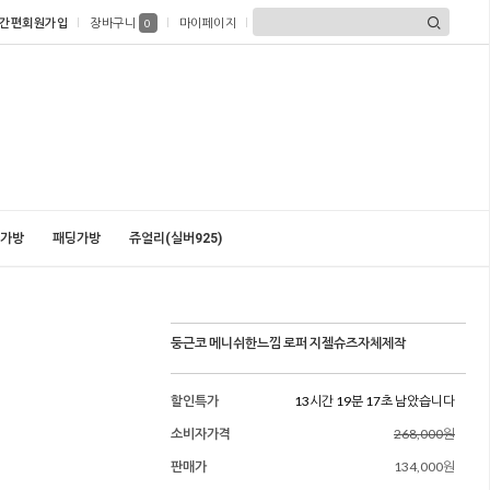
간편회원가입
장바구니
마이페이지
0
가방
패딩가방
쥬얼리(실버925)
둥근코 메니쉬한느낌 로퍼 지젤슈즈자체제작
할인특가
13시간 19분 16초 남았습니다
소비자가격
268,000원
판매가
134,000원