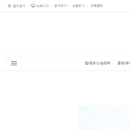
문의하기
상품후기
고객센터
즐겨찾기
바로가기
힐/펌프스/슬링백
플랫/로