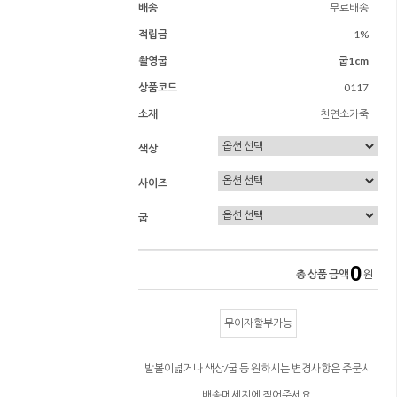
배송
무료배송
적립금
1%
촬영굽
굽1cm
상품코드
0117
소재
천연소가죽
색상
사이즈
굽
0
총 상품 금액
원
무이자할부가능
발볼이넓거나 색상/굽 등 원하시는 변경사항은 주문시
배송메세지에 적어주세요.