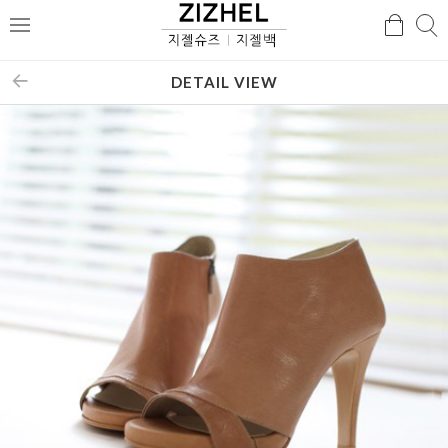
검
검
메
색
색
뉴
DETAIL VIEW