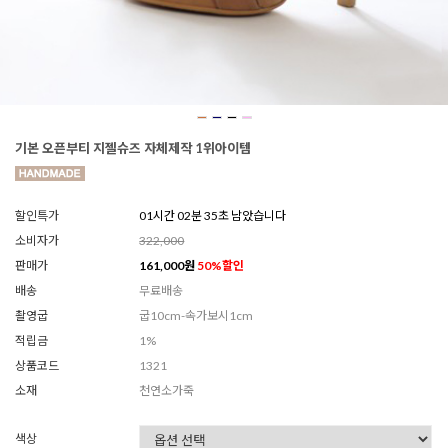
기본 오픈부티 지젤슈즈 자체제작 1위아이템
할인특가
01시간 02분 32초 남았습니다
소비자가
322,000
판매가
161,000
원
50
%할인
배송
무료배송
촬영굽
굽10cm-속가보시1cm
적립금
1%
상품코드
1321
소재
천연소가죽
색상