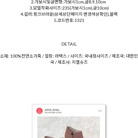
2.가보시및굽변형:가보시1cm,굽8,9,10cm
3.모델착화사이즈:235(가보시1cm),굽10cm)
4.컬러:핑크브라운(상세상단페이지 변경색상확인),블랙
5.코드번호:1321
DETAIL
소재: 100%천연소가죽 / 깔창: 라텍스 / 사이즈: 국내정사이즈 / 제조국: 대한민
국 / 제조사: 지젤슈즈