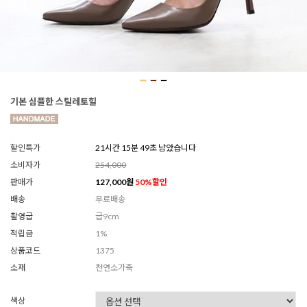
기본 심플한 스틸레토힐
할인특가
21시간 15분 46초 남았습니다
소비자가
254,000
판매가
127,000
원
50
%할인
배송
무료배송
촬영굽
굽9cm
적립금
1%
상품코드
1375
소재
천연소가죽
색상