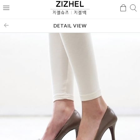
검
검
메
색
색
뉴
DETAIL VIEW