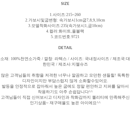
SIZE
1.사이즈:215~260
2.가보시및굽변형:
속가보시1cm굽7,8,9,10cm
3.모델착화사이즈:235(속가보시1,굽10cm)
4.컬러:화이트,올블랙
5.코드번호:9721
DETAIL
소재: 100%천연소
가죽 / 깔창: 라텍스 / 사이즈: 국내정사이즈 / 제조국:대
한민국 / 제조사:지젤슈즈
많은 고객님들의 취향을 저격한 너무나 깔끔하고 모던한 샌들힐! 독특한
디자인이지만 부담스럽지 않게 소화할수있어요.
발등을 안정적으로 잡아줘서 높은 굽에도 정말 편안하고 지퍼를 달아서
착용하기도 아주 손쉽답니다^^
고객님들이 직접 신어보시고 디자인과 착화감까지 퀄리티에 만족해주신
인기상품~ 재구매율도 높은 아이에요^^