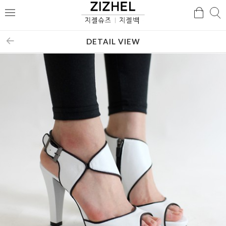
검
검
메
색
색
뉴
DETAIL VIEW