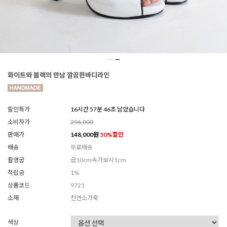
화이트와 블랙의 만남 깔끔한바디라인
할인특가
16시간 57분 44초 남았습니다
소비자가
296,000
판매가
148,000
원
50
%할인
배송
무료배송
촬영굽
굽10cm속가보시1cm
적립금
1%
상품코드
9721
소재
천연소가죽
색상