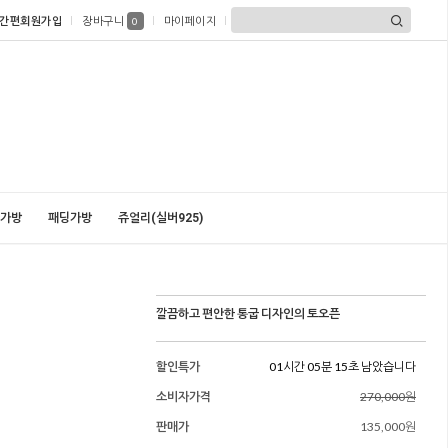
간편회원가입
장바구니
마이페이지
0
가방
패딩가방
쥬얼리(실버925)
깔끔하고 편안한 통굽 디자인의 토오픈
할인특가
01시간 05분 13초 남았습니다
소비자가격
270,000원
판매가
135,000원