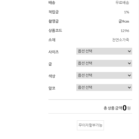
배송
무료배송
적립금
1%
촬영굽
굽9cm
상품코드
1296
소재
천연소가죽
사이즈
굽
색상
앞코
0
총 상품 금액
원
무이자할부가능