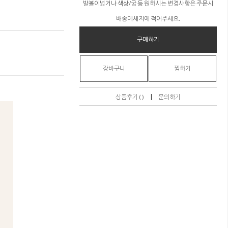
발볼이넓거나 색상/굽 등 원하시는 변경사항은 주문시
배송메세지에 적어주세요.
구매하기
장바구니
찜하기
|
상품후기 ( )
문의하기