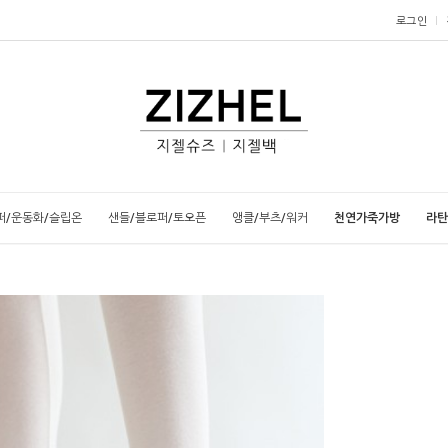
로그인
퍼/운동화/슬립온
샌들/블로퍼/토오픈
앵클/부츠/워커
천연가죽가방
라탄