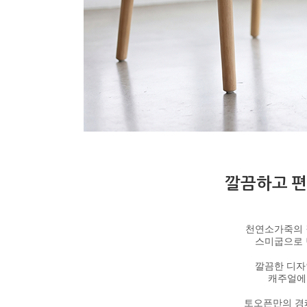
깔끔하고 편
천연소가죽의 
스미굽으로 
깔끔한 디자
캐주얼에
토오픈만의 경