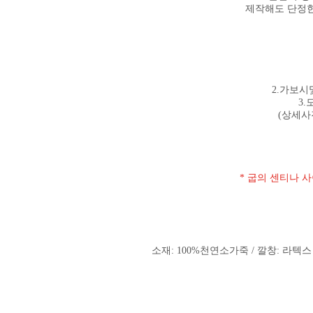
제작해도 단정한
2.가보시및
3.
(상세
* 굽의 센티나 
소재: 100%천연소가죽 / 깔창: 라텍스