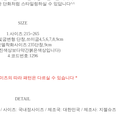
 단화처럼 스타일링하실 수 있답니다^^
SIZE
1.사이즈:215~265
굽변형:단창,쓰미굽4,5,6,7,8,9cm
모델착화사이즈:235단창,9cm
사진색상보다약간붉은색상입니다)
4.코드번호:1296
사이즈의 따라 패턴은 다르실 수 있습니다 *
DETAIL
 / 사이즈: 국내정사이즈 / 제조국: 대한민국 / 제조사: 지젤슈즈