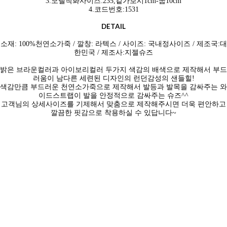
3.모델착화사이즈:235,겉가보시1cm-굽10cm
4.코드번호:1531
DETAIL
소재: 100%천연소
가죽 / 깔창: 라텍스 / 사이즈: 국내정사이즈 / 제조국:대
한민국 / 제조사:지젤슈즈
밝은 브라운컬러과 아이보리컬러 두가지 색감의 배색으로 제작해서 부드
러움이 남다른 세련된 디자인의 런던감성의 샌들힐!
색감만큼 부드러운 천연소가죽으로 제작해서 발등과 발목을 감싸주는 와
이드스트랩이 발을 안정적으로 감싸주는 슈즈^^
고객님의 상세사이즈를 기제해서 맞춤으로 제작해주시면 더욱 편안하고
깔끔한 핏감으로 착용하실 수 있답니다~