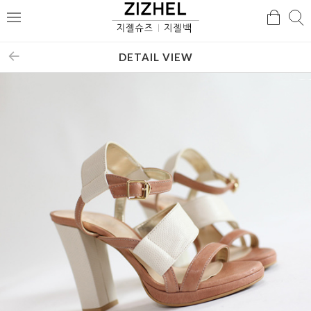
검
검
메
색
색
뉴
DETAIL VIEW