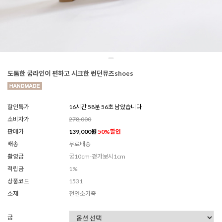
도톰한 굽라인이 편하고 시크한 런던뮤즈shoes
할인특가
16시간 58분 54초 남았습니다
소비자가
278,000
판매가
139,000
원
50
%할인
배송
무료배송
촬영굽
굽10cm-겉가보시1cm
적립금
1%
상품코드
1531
소재
천연소가죽
굽