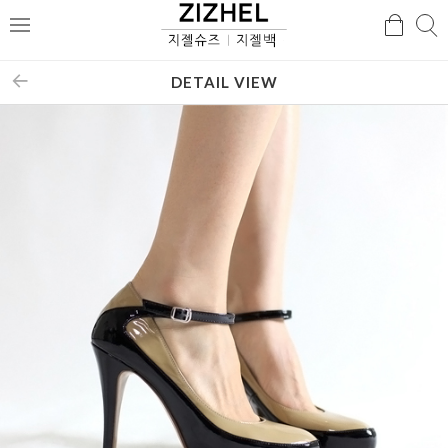
검
검
메
색
색
뉴
DETAIL VIEW