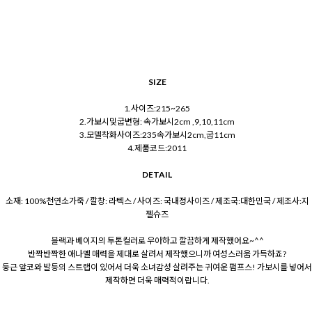
SIZE
1.사이즈:215~265
2.가보시및굽변형: 속가보시2cm ,9,10,11cm
3.모델착화사이즈:235속가보시2cm,굽11cm
4.제품코드:2011
DETAIL
소재: 100%천연소가죽 / 깔창: 라텍스 / 사이즈: 국내정사이즈 / 제조국:대한민국 / 제조사:지
젤슈즈
블랙과 베이지의 투톤컬러로 우아하고 깔끔하게 제작했어요~^^
반짝반짝한 애나멜 매력을 제대로 살려서 제작했으니까 여성스러움 가득하죠?
둥근 앞코와 발등의 스트랩이 있어서 더욱 소녀감성 살려주는 귀여운 펌프스! 가보시를 넣어서
제작하면 더욱 매력적이랍니다.