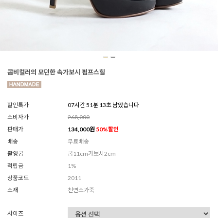
콤비컬러의 모던한 속가보시 펌프스힐
할인특가
07시간 51분 10초 남았습니다
소비자가
268,000
판매가
134,000
원
50
%할인
배송
무료배송
촬영굽
굽11cm가보시2cm
적립금
1%
상품코드
2011
소재
천연소가죽
사이즈