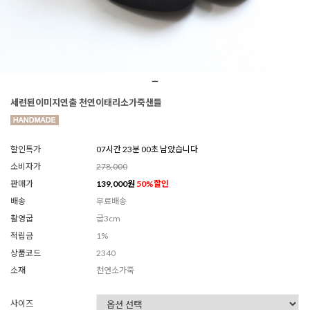
세련된이미지연출 천연이태리소가죽샌들
할인특가
07시간 22분 58초 남았습니다
소비자가
278,000
판매가
139,000
원
50
%할인
배송
무료배송
촬영굽
굽3cm
적립금
1%
상품코드
2340
소재
천연소가죽
사이즈