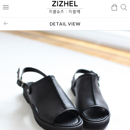
검
검
메
색
색
뉴
DETAIL VIEW