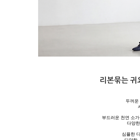
리본묶는 귀
두꺼운
부드러운 천연 소가
다양한
심플한 