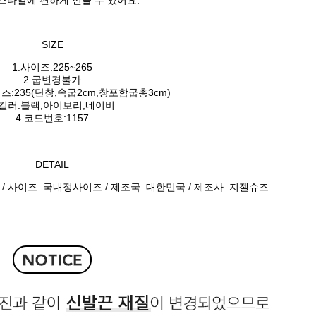
스타일에 편하게 신을 수 있어요.
SIZE
1.사이즈:225~265
2.굽변경불가
즈:235(단창,속굽2cm,창포함굽총3cm)
.컬러:블랙,아이보리,네이비
4.코드번호:1157
DETAIL
 / 사이즈: 국내정사이즈 / 제조국: 대한민국 / 제조사: 지젤슈즈