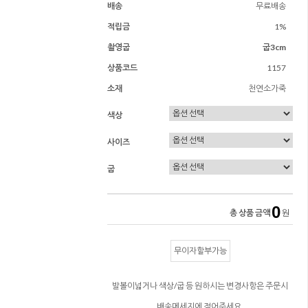
배송
무료배송
적립금
1%
촬영굽
굽3cm
상품코드
1157
소재
천연소가죽
색상
사이즈
굽
0
총 상품 금액
원
무이자할부가능
발볼이넓거나 색상/굽 등 원하시는 변경사항은 주문시
배송메세지에 적어주세요.