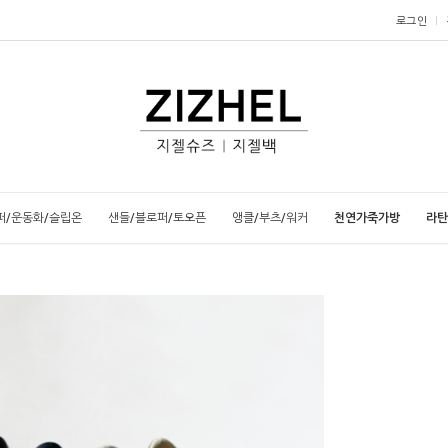
로그인
퍼/운동화/슬립온
샌들/블로퍼/토오픈
앵클/부츠/워커
천연가죽가방
라탄