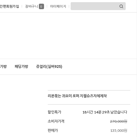
간편회원가입
장바구니
마이페이지
0
가방
패딩가방
쥬얼리(실버925)
리본묶는 귀요미 로퍼 지젤슈즈자체제작
할인특가
18시간 14분 28초 남았습니다
소비자가격
270,000원
판매가
135,000원