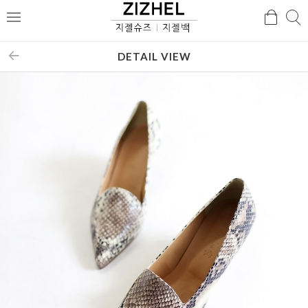
검
검
메
색
색
뉴
DETAIL VIEW