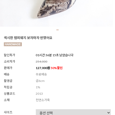
섹시한 뱀피웨지 보자마자 반했어요
할인특가
01시간 36분 12초 남았습니다
소비자가
254,000
판매가
127,000
원
50
%할인
배송
무료배송
촬영굽
굽6cm
적립금
1%
상품코드
2013
소재
천연소가죽
사이즈