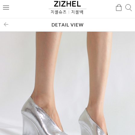
검
검
메
색
색
뉴
DETAIL VIEW