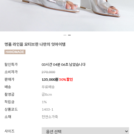
명품 라인을 모티브한 나만의 잇아이템
할인특가
03시간 04분 03초 남았습니다
소비자가
270,000
판매가
135,000
원
50
%할인
배송
무료배송
촬영굽
굽8cm
적립금
1%
상품코드
1403-1
소재
천연소가죽
사이즈