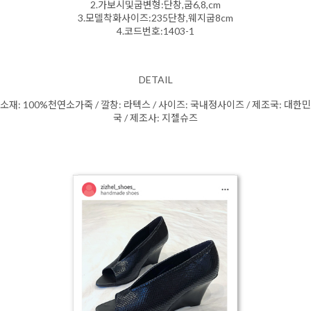
2.가보시및굽변형:단창,굽6,8,cm
3.모델착화사이즈:235단창,웨지굽8cm
4.코드번호:1403-1
DETAIL
소재: 100%천연소가죽 / 깔창: 라텍스 / 사이즈: 국내정사이즈 / 제조국: 대한민
국 / 제조사: 지젤슈즈