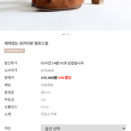
매력있는 모카리본 펌프스힐
할인특가
01시간 23분 58초 남았습니다
소비자가
270,000
판매가
135,000
원
50
%할인
배송
무료배송
촬영굽
굽9cm
적립금
1%
상품코드
0112
소재
천연소가죽
색상