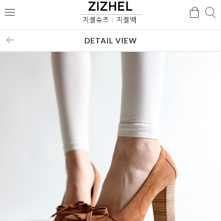
검
검
메
색
색
뉴
DETAIL VIEW