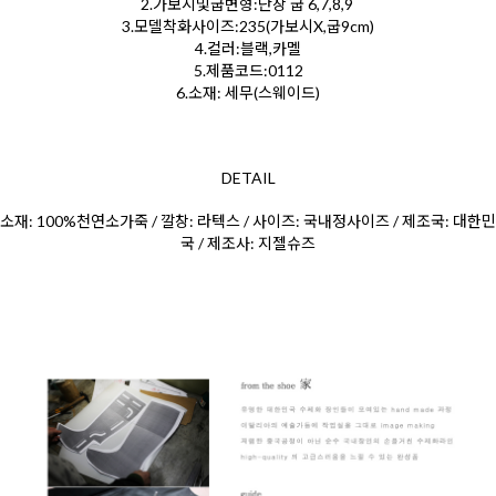
2.가보시및굽변형:단창 굽 6,7,8,9
3.모델착화사이즈:235(가보시X,굽9cm)
4.컬러:블랙,카멜
5.제품코드:0112
6.소재: 세무(스웨이드)
DETAIL
소재: 100%천연소가죽 / 깔창: 라텍스 / 사이즈: 국내정사이즈 / 제조국: 대한민
국 / 제조사: 지젤슈즈