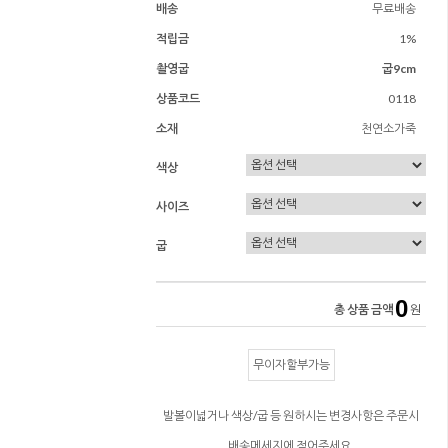
배송
무료배송
적립금
1%
촬영굽
굽9cm
상품코드
0118
소재
천연소가죽
색상
사이즈
굽
0
총 상품 금액
원
무이자할부가능
발볼이넓거나 색상/굽 등 원하시는 변경사항은 주문시
배송메세지에 적어주세요.