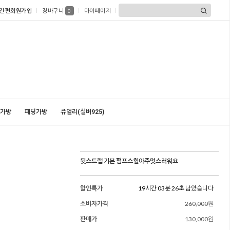
간편회원가입
장바구니
마이페이지
0
가방
패딩가방
쥬얼리(실버925)
뒷스트랩 기본 펌프스힐아주멋스러워요
할인특가
19시간 03분 25초 남았습니다
소비자가격
260,000원
판매가
130,000원