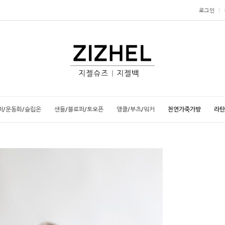
로그인
퍼/운동화/슬립온
샌들/블로퍼/토오픈
앵클/부츠/워커
천연가죽가방
라탄