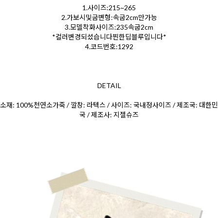
1.사이즈:215~265
2.가보시및굽변형:속굽2cm만가능
3.모델착화사이즈:235속굽2cm
*컬러변경되셨습니다찐한딥블루입니다*
4.코드번호:1292
DETAIL
소재: 100%천연소가죽 / 깔창: 라텍스 / 사이즈: 국내정사이즈 / 제조국: 대한민
국 / 제조사: 지젤슈즈