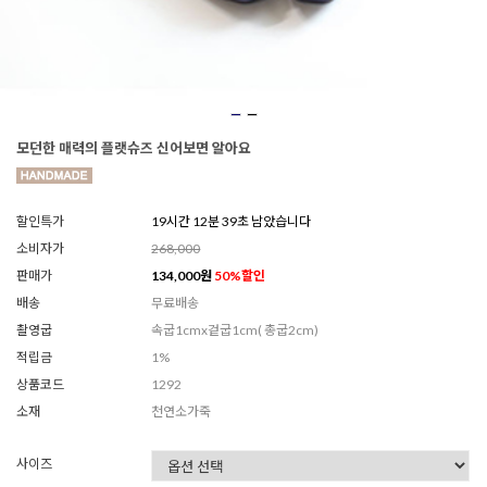
모던한 매력의 플랫슈즈 신어보면 알아요
할인특가
19시간 12분 37초 남았습니다
소비자가
268,000
판매가
134,000
원
50
%할인
배송
무료배송
촬영굽
속굽1cmx겉굽1cm( 총굽2cm)
적립금
1%
상품코드
1292
소재
천연소가죽
사이즈