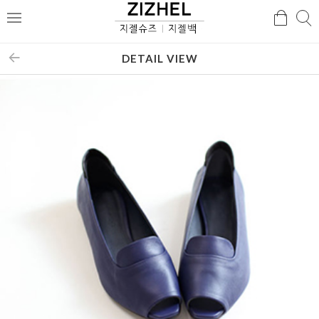
검
검
메
색
색
뉴
DETAIL VIEW