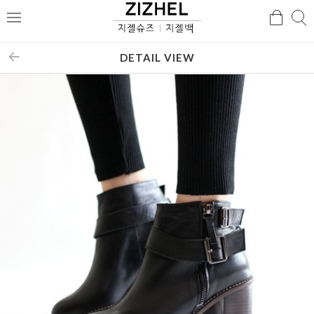
검
검
메
색
색
뉴
DETAIL VIEW