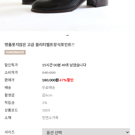
명품못지않은 고급 퀄리티벨트장식포인트!!
할인특가
15시간 00분 47초 남았습니다
소비자가
340,000
판매가
180,000
원
47
%할인
배송
무료배송
촬영굽
굽6cm
적립금
1%
상품코드
1805
소재
천연소가죽
사이즈