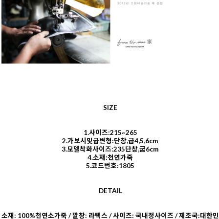
SIZE
1.사이즈:215~265
2.가보시및굽변형:단창,굽4,5,6cm
3.모델착화사이즈:235단창,굽6cm
4.소재:천연가죽
5.코드번호:1805
DETAIL
소재: 100%천연소가죽 / 깔창: 라텍스 / 사이즈: 국내정사이즈 / 제조국:대한민