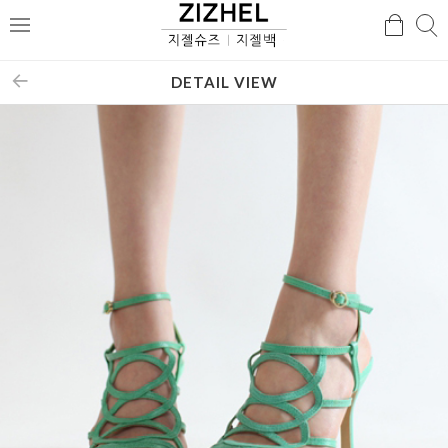
검
검
메
색
색
뉴
DETAIL VIEW