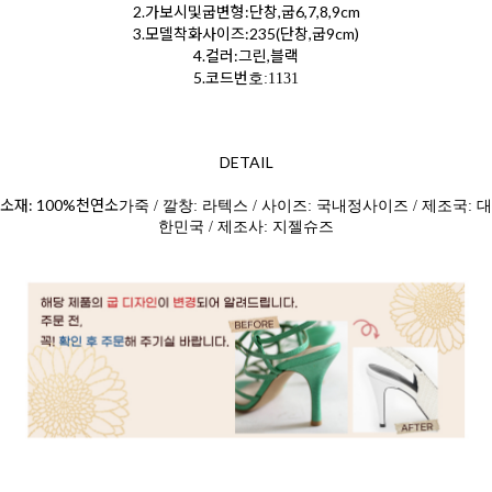
2.가보시및굽변형:단창,굽6,7,8,9cm
3.모델착화사이즈:235(단창,굽9cm)
4.컬러:그린,블랙
5.코드번
호:1131
DETAIL
소재: 100%천연소
가죽 / 깔창: 라텍스 / 사이즈: 국내정사이즈 / 제조국: 대
한민국 / 제조사: 지젤슈즈