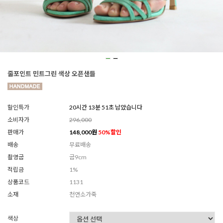
줄포인트 민트그린 색상 오픈샌들
할인특가
20시간 13분 49초 남았습니다
소비자가
296,000
판매가
148,000
원
50
%할인
배송
무료배송
촬영굽
굽9cm
적립금
1%
상품코드
1131
소재
천연소가죽
색상