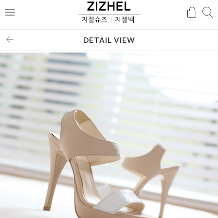
검
검
메
색
색
뉴
DETAIL VIEW