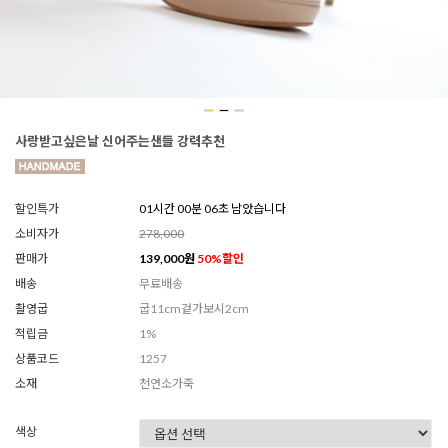
사랑받고싶은날 신어주는샌들 강력추천
할인특가
01시간 00분 04초 남았습니다
소비자가
278,000
판매가
139,000
원
50
%할인
배송
무료배송
촬영굽
굽11cm겉가보시2cm
적립금
1%
상품코드
1257
소재
천연소가죽
색상