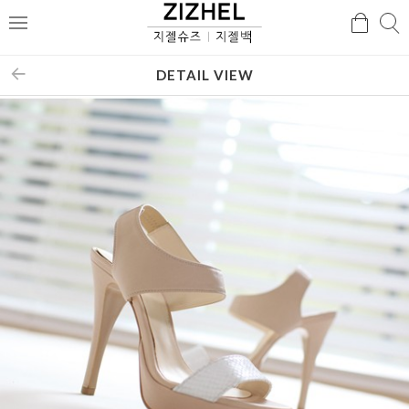
검
검
메
색
색
뉴
DETAIL VIEW