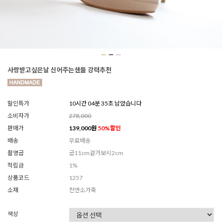
사랑받고싶은날 신어주는샌들 강력추천
할인특가
10시간 04분 33초 남았습니다
소비자가
278,000
판매가
139,000
원
50
%할인
배송
무료배송
촬영굽
굽11cm겉가보시2cm
적립금
1%
상품코드
1257
소재
천연소가죽
색상