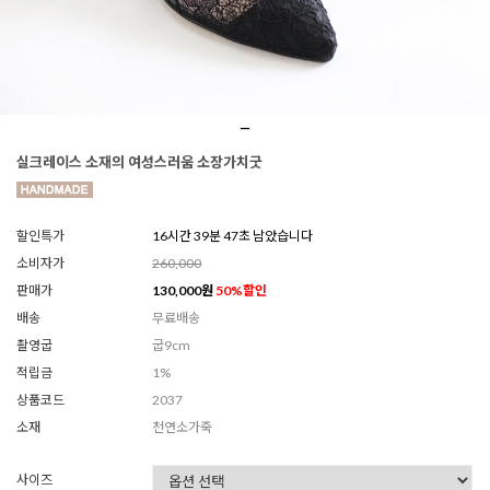
실크레이스 소재의 여성스러움 소장가치굿
할인특가
16시간 39분 44초 남았습니다
소비자가
260,000
판매가
130,000
원
50
%할인
배송
무료배송
촬영굽
굽9cm
적립금
1%
상품코드
2037
소재
천연소가죽
사이즈