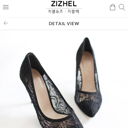
검
검
메
색
색
뉴
DETAIL VIEW