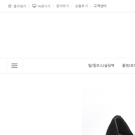
문의하기
상품후기
고객센터
즐겨찾기
바로가기
힐/펌프스/슬링백
플랫/로