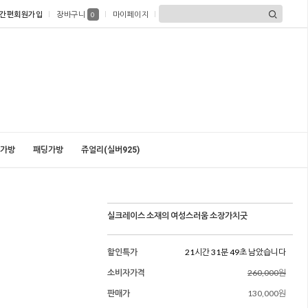
간편회원가입
장바구니
마이페이지
0
가방
패딩가방
쥬얼리(실버925)
실크레이스 소재의 여성스러움 소장가치굿
할인특가
21시간 31분 47초 남았습니다
소비자가격
260,000원
판매가
130,000원