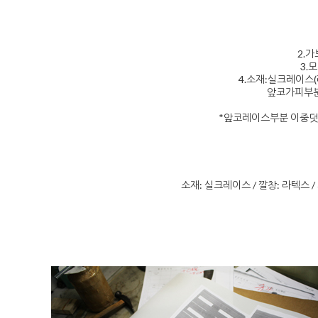
2.가
3.
4.소재:실크레이
앞코가피부
*앞코레이스부분 이중덧
소재: 실크레이스 / 깔창: 라텍스 