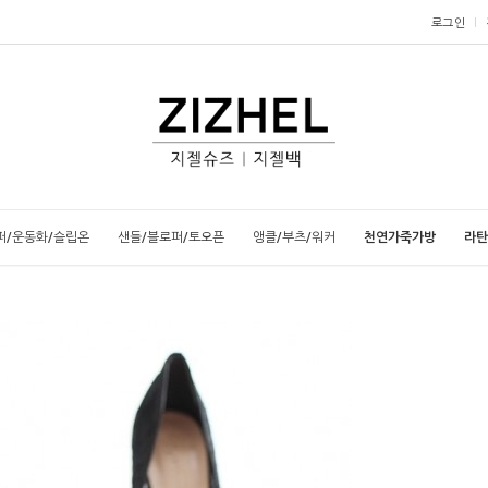
로그인
퍼/운동화/슬립온
샌들/블로퍼/토오픈
앵클/부츠/워커
천연가죽가방
라탄