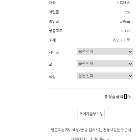
배송
무료배송
적립금
1%
촬영굽
굽9cm
상품코드
2037
소재
천연소가죽
사이즈
굽
색상
0
총 상품 금액
원
무이자할부가능
발볼이넓거나 색상/굽 등 원하시는 변경사항은 주문시
배송메세지에 적어주세요.