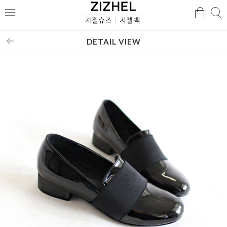
검
검
메
색
색
뉴
DETAIL VIEW