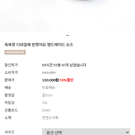
독특한 디테일에 반했어요 핸드메이드 슈즈
할인특가
03시간 35분 44초 남았습니다
소비자가
260,000
판매가
130,000
원
50
%할인
배송
무료배송
촬영굽
굽2cm
적립금
1%
상품코드
2043
소재
천연소가죽
사이즈