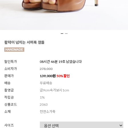
활력이 넘치는 서머룩 샌들
할인특가
08시간 46분 17초 남았습니다
소비자가
278,000
판매가
139,000
원
50
%할인
배송
무료배송
촬영굽
굽9cm속가보시1cm
적립금
1%
상품코드
2063
소재
천연소가죽
사이즈