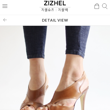
검
검
메
색
색
뉴
DETAIL VIEW