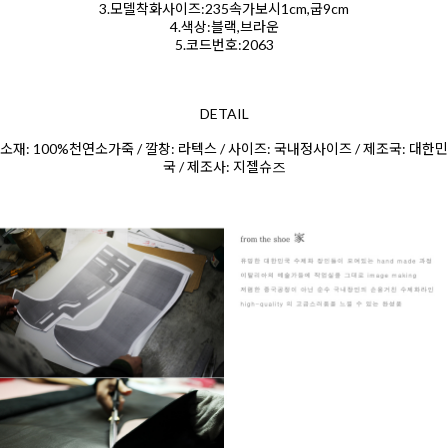
3.모델착화사이즈:235속가보시1cm,굽9cm
4.색상:블랙,브라운
5.코드번호:2063
DETAIL
소재: 100%천연소
가죽 / 깔창: 라텍스 / 사이즈: 국내정사이즈 / 제조국: 대한민
국 / 제조사: 지젤슈
즈