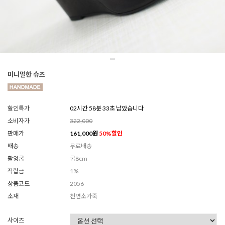
미니멀한 슈즈
할인특가
02시간 58분 30초 남았습니다
소비자가
322,000
판매가
161,000
원
50
%할인
배송
무료배송
촬영굽
굽8cm
적립금
1%
상품코드
2056
소재
천연소가죽
사이즈