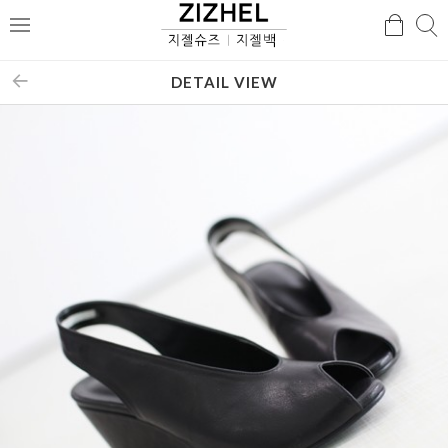
검
검
메
색
색
뉴
DETAIL VIEW