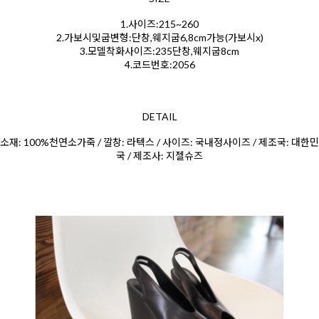
1.사이즈:215~260
2.가보시및굽변형:단창,웨지굽6,8cm가능(가보시x)
3.모델착화사이즈:235단창,웨지굽8cm
4.코드번호:2056
DETAIL
소재: 100%천연소가죽 / 깔창: 라텍스 / 사이즈: 국내정사이즈 / 제조국: 대한민
국 / 제조사: 지젤슈즈