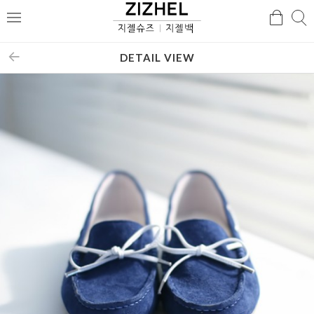
검
검
메
색
색
뉴
DETAIL VIEW