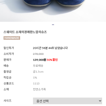
스웨이드 소재의경쾌한느낌의슈즈
할인특가
20시간 58분 41초 남았습니다
소비자가
278,000
판매가
139,000
원
50
%할인
배송
무료배송
촬영굽
굽1.5cm
적립금
1%
상품코드
1113
소재
천연소가죽
사이즈