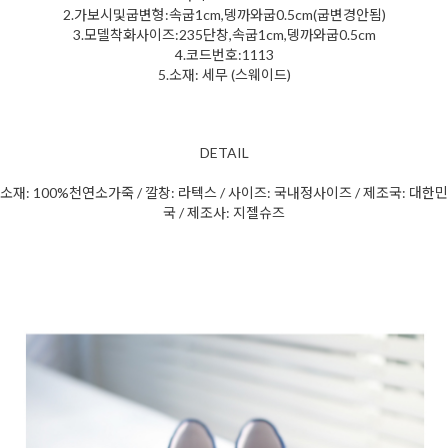
2.가보시및굽변형:속굽1cm,뎅까와굽0.5cm(굽변경안됨)
3.모델착화사이즈:235단창,속굽1cm,뎅까와굽0.5cm
4.코드번호:1113
5.소재: 세무 (스웨이드)
DETAIL
소재: 100%천연소가죽 / 깔창: 라텍스 / 사이즈: 국내정사이즈 / 제조국: 대한민
국 / 제조사: 지젤슈즈