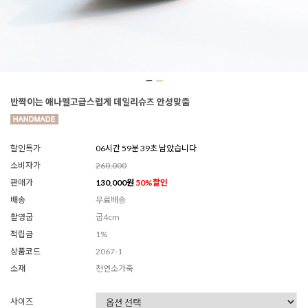
반짝이는 애나멜고급스럽게 데일리슈즈 안성맞춤
할인특가
06시간 59분 37초 남았습니다
소비자가
260,000
판매가
130,000
원
50
%할인
배송
무료배송
촬영굽
굽4cm
적립금
1%
상품코드
2067-1
소재
천연소가죽
사이즈