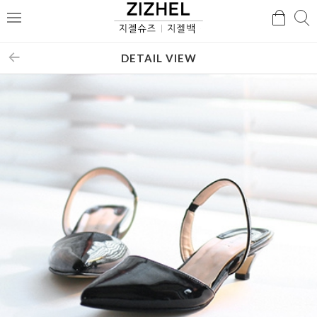
검
검
메
색
색
뉴
DETAIL VIEW