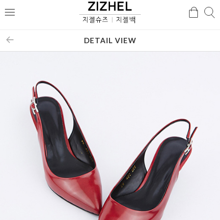
검
검
메
색
색
뉴
DETAIL VIEW