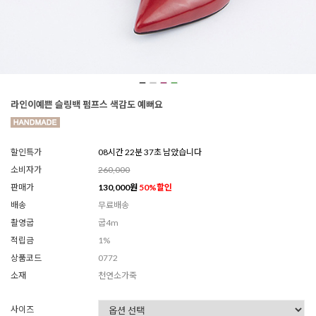
라인이예쁜 슬링백 펌프스 색감도 예뻐요
할인특가
08시간 22분 34초 남았습니다
소비자가
260,000
판매가
130,000
원
50
%할인
배송
무료배송
촬영굽
굽4m
적립금
1%
상품코드
0772
소재
천연소가죽
사이즈