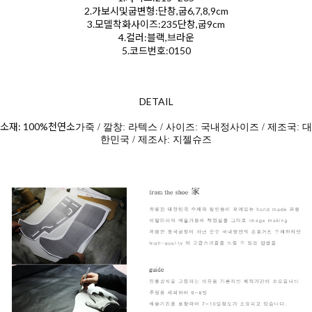
2.가보시및굽변형:단창,굽6,7,8,9cm
3.모델착화사이즈:235단창,굽9cm
4.컬러:블랙,브라운
5.코드번호:0150
DETAIL
소재: 100%천연소
가죽 / 깔창: 라텍스 / 사이즈: 국내정사이즈 / 제조국: 대
한민국 / 제조사: 지젤슈즈