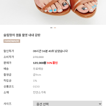
슬립형의 샌들 촬영 내내 감탄
할인특가
08시간 36분 38초 남았습니다
소비자가
270,000
판매가
135,000
원
50
%할인
배송
무료배송
촬영굽
굽9cm
적립금
1%
상품코드
0150
소재
천연소가죽
사이즈