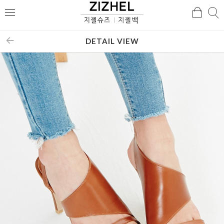
검
검
메
색
색
뉴
DETAIL VIEW