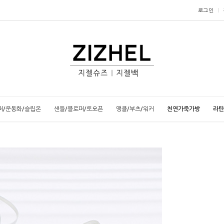
로그인
퍼/운동화/슬립온
샌들/블로퍼/토오픈
앵클/부츠/워커
천연가죽가방
라탄