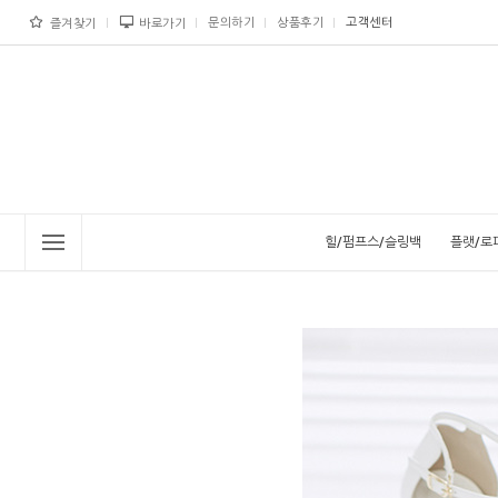
문의하기
상품후기
고객센터
즐겨찾기
바로가기
힐/펌프스/슬링백
플랫/로