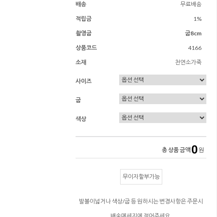
배송
무료배송
적립금
1%
촬영굽
굽8cm
상품코드
4166
소재
천연소가죽
사이즈
굽
색상
0
총 상품 금액
원
무이자할부가능
발볼이넓거나 색상/굽 등 원하시는 변경사항은 주문시
배송메세지에 적어주세요.