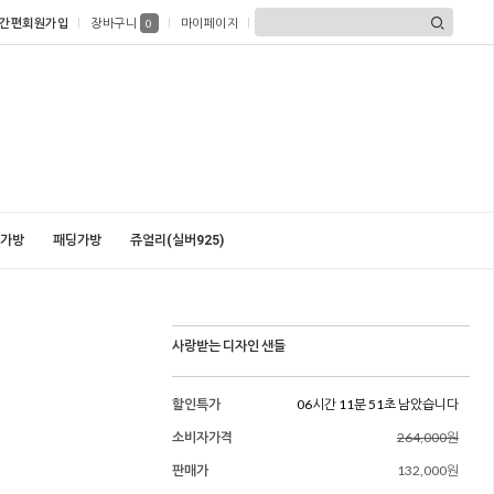
간편회원가입
장바구니
마이페이지
0
가방
패딩가방
쥬얼리(실버925)
사랑받는 디자인 샌들
할인특가
06시간 11분 49초 남았습니다
소비자가격
264,000원
판매가
132,000원