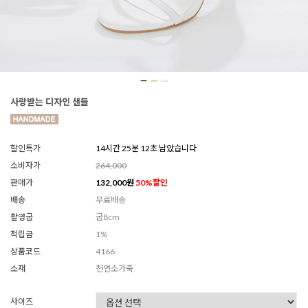
사랑받는 디자인 샌들
할인특가
14시간 25분 09초 남았습니다
소비자가
264,000
판매가
132,000
원
50
%할인
배송
무료배송
촬영굽
굽8cm
적립금
1%
상품코드
4166
소재
천연소가죽
사이즈