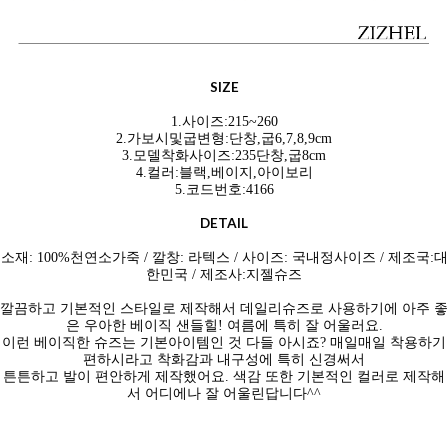
SIZE
1.사이즈:215~260
2.가보시및굽변형:단창,굽6,7,8,9cm
3.모델착화사이즈:235단창,굽8cm
4.컬러:블랙,베이지,아이보리
5.코드번호:4166
DETAIL
소재: 100%천연소
가죽 / 깔창: 라텍스 / 사이즈: 국내정사이즈 / 제조국:대
한민국 / 제조사:지젤슈즈
깔끔하고 기본적인 스타일로 제작해서 데일리슈즈로 사용하기에 아주 좋
은 우아한 베이직 샌들힐! 여름에 특히 잘 어울러요.
이런 베이직한 슈즈는 기본아이템인 것 다들 아시죠? 매일매일 착용하기
편하시라고 착화감과 내구성에 특히 신경써서
튼튼하고 발이 편안하게 제작했어요. 색감 또한 기본적인 컬러로 제작해
서 어디에나 잘 어울린답니다^^