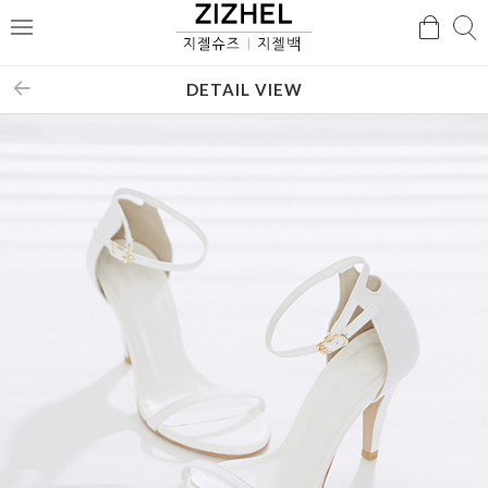
검
검
메
색
색
뉴
DETAIL VIEW