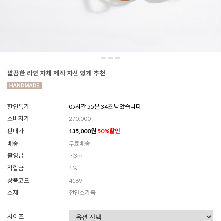
깔끔한 라인 자체 제작 자신 있게 추천
할인특가
05시간 55분 32초 남았습니다
소비자가
270,000
판매가
135,000
원
50
%할인
배송
무료배송
촬영굽
굽3m
적립금
1%
상품코드
4169
소재
천연소가죽
사이즈