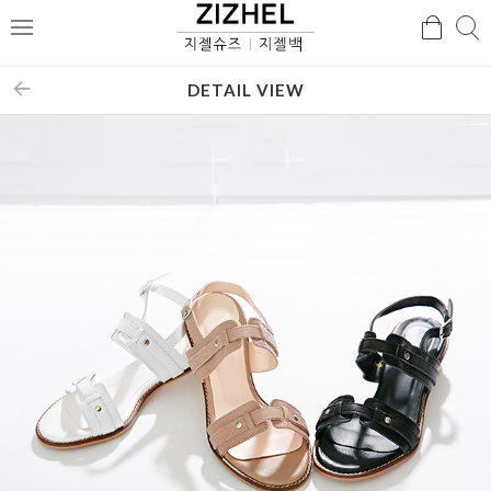
검
검
메
색
색
뉴
DETAIL VIEW