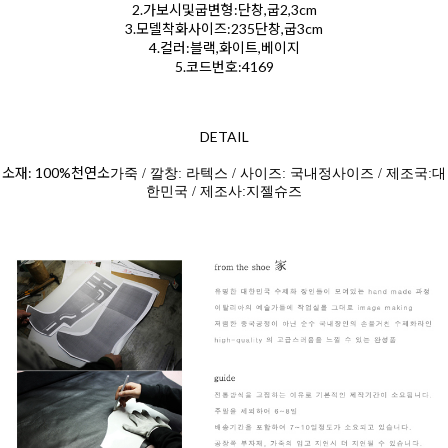
2.가보시및굽변형:단창,굽2,3cm
3.모델착화사이즈:235단창,굽3cm
4.컬러:블랙,화이트,베이지
5.코드번호:4169
DETAIL
소재: 100%천연소
가죽 / 깔창: 라텍스 / 사이즈: 국내정사이즈 / 제조국:대
한민국 / 제조사:지젤슈즈