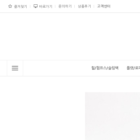
문의하기
상품후기
고객센터
즐겨찾기
바로가기
힐/펌프스/슬링백
플랫/로