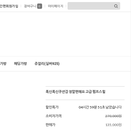
간편회원가입
장바구니
마이페이지
0
가방
패딩가방
쥬얼리(실버925)
폭신폭신쿠션감 정말편해요 고급 펌프스힐
할인특가
04시간 59분 50초 남았습니다
소비자가격
270,000원
판매가
135,000원