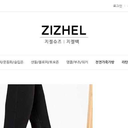
로그인
퍼/운동화/슬립온
샌들/블로퍼/토오픈
앵클/부츠/워커
천연가죽가방
라탄