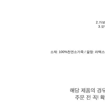
2.가보
3.
소재: 100%천연소가죽 / 깔창: 라텍스