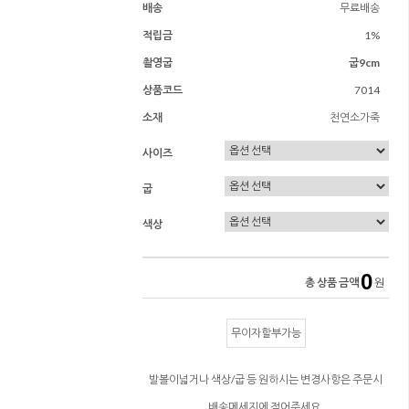
배송
무료배송
적립금
1%
촬영굽
굽9cm
상품코드
7014
소재
천연소가죽
사이즈
굽
색상
0
총 상품 금액
원
무이자할부가능
발볼이넓거나 색상/굽 등 원하시는 변경사항은 주문시
배송메세지에 적어주세요.